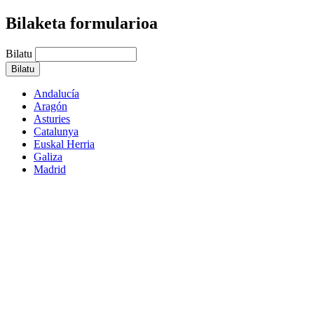
Bilaketa formularioa
Bilatu
Andalucía
Aragón
Asturies
Catalunya
Euskal Herria
Galiza
Madrid