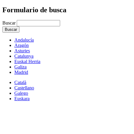
Formulario de busca
Buscar
Andalucía
Aragón
Asturies
Catalunya
Euskal Herria
Galiza
Madrid
Català
Castellano
Galego
Euskara